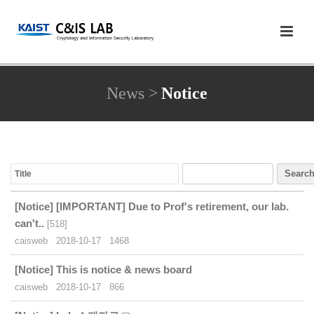
News >
Notice
Searc
[Notice]
[IMPORTANT] Due to Prof's retirement, our lab.
can't..
[
518
]
caisweb
2018-10-17
1468
[Notice]
This is notice & news board
caisweb
2018-10-17
866