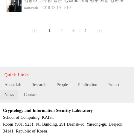
김광조 교수님 일본 Kyushu 대학 방문 초청 강연
caisweb
2018-12-19
810
1
2
3
4
Quick Links
About lab
Research
People
Publication
Project
News
Contact
Cryptology and Information Security Laboratory
School of Computing, KAIST
Room {901, 923}, N1 Building, 291 Daehak-ro. Yuseong-gu, Daejeon,
34141, Republic of Korea