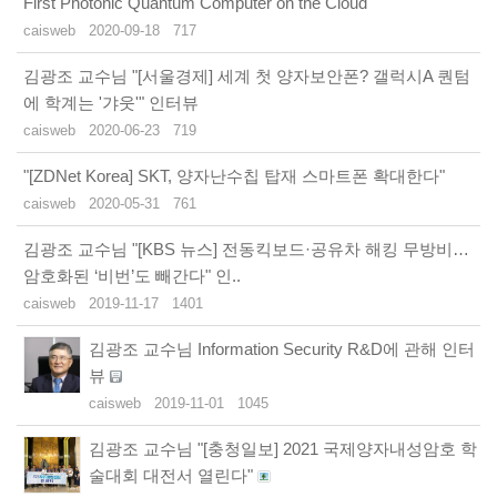
First Photonic Quantum Computer on the Cloud
caisweb
2020-09-18
717
김광조 교수님 "[서울경제] 세계 첫 양자보안폰? 갤럭시A 퀀텀
에 학계는 '갸웃'" 인터뷰
caisweb
2020-06-23
719
"[ZDNet Korea] SKT, 양자난수칩 탑재 스마트폰 확대한다"
caisweb
2020-05-31
761
김광조 교수님 "[KBS 뉴스] 전동킥보드·공유차 해킹 무방비…
암호화된 ‘비번’도 빼간다" 인..
caisweb
2019-11-17
1401
김광조 교수님 Information Security R&D에 관해 인터
뷰
caisweb
2019-11-01
1045
김광조 교수님 "[충청일보] 2021 국제양자내성암호 학
술대회 대전서 열린다"